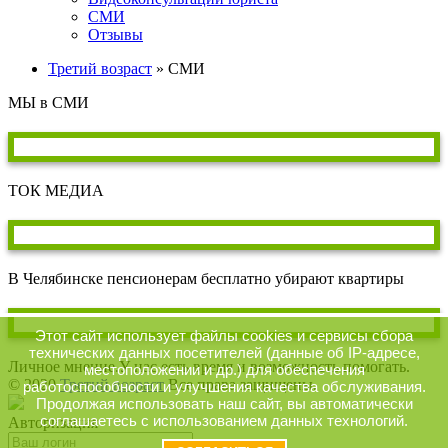
СМИ
Отзывы
Третий возраст
» СМИ
МЫ в СМИ
ТОК МЕДИА
В Челябинске пенсионерам бесплатно убирают квартиры
Этот сайт использует файлы cookies и сервисы сбора
технических данных посетителей (данные об IP-адресе,
Личное мнение.У нас есть время и возможность помогать.
местоположении и др.) для обеспечения
© 2020
Третий возраст
Все права защищены.
работоспособности и улучшения качества обслуживания.
Продолжая использовать наш сайт, вы автоматически
соглашаетесь с использованием данных технологий.
Авторизация